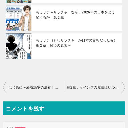
もしサチ～サッチャーなら、2026年の日本をどう
変えるか 第２章
もしサチ（もしサッチャーが日本の首相だったら）
第２章 経済の真実～
投
はじめに～経済論争の決着！ハイエク・ケインズ・マルクス…「小さな政府」が富を創る
第2章：ケインズの魔法はいつ解けるのか？バラマキの功罪～絶望の中に現れた救世主？
稿
ナ
コメントを残す
ビ
ゲ