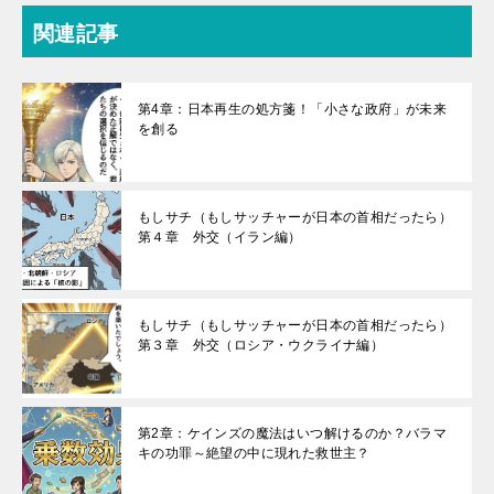
関連記事
第4章：日本再生の処方箋！「小さな政府」が未来
を創る
もしサチ（もしサッチャーが日本の首相だったら）
第４章 外交（イラン編）
もしサチ（もしサッチャーが日本の首相だったら）
第３章 外交（ロシア・ウクライナ編）
第2章：ケインズの魔法はいつ解けるのか？バラマ
キの功罪～絶望の中に現れた救世主？